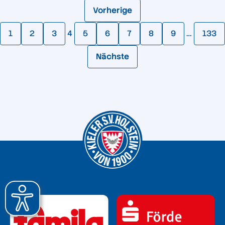
Vorherige
1
2
3
4
5
6
7
8
9
…
133
Nächste