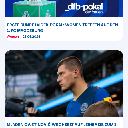
ERSTE RUNDE IM DFB-POKAL: WOMEN TREFFEN AUF DEN
1. FC MAGDEBURG
Women
26.06.2026
MLADEN CVJETINOVIĆ WECHSELT AUF LEIHBASIS ZUM 1.