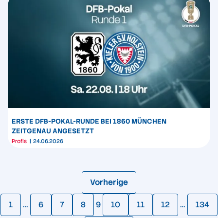
ERSTE DFB-POKAL-RUNDE BEI 1860 MÜNCHEN
ZEITGENAU ANGESETZT
Profis
24.06.2026
Vorherige
1
…
6
7
8
9
10
11
12
…
134