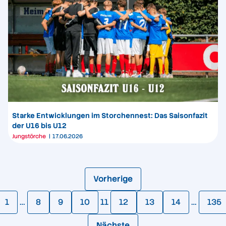
Starke Entwicklungen im Storchennest: Das Saisonfazit
der U16 bis U12
Jungstörche
17.06.2026
Vorherige
1
…
8
9
10
11
12
13
14
…
135
Nächste