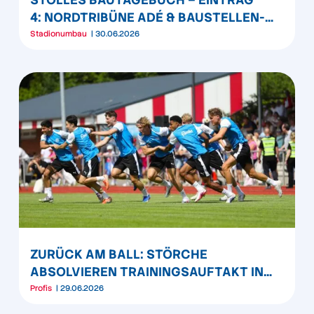
4: NORDTRIBÜNE ADÉ & BAUSTELLEN-
WEBCAM
Stadionumbau
30.06.2026
ZURÜCK AM BALL: STÖRCHE
ABSOLVIEREN TRAININGSAUFTAKT IN
GETTORF
Profis
29.06.2026