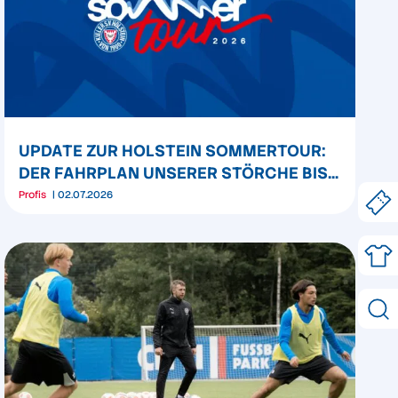
UPDATE ZUR HOLSTEIN SOMMERTOUR:
DER FAHRPLAN UNSERER STÖRCHE BIS
ZUM ZWEITLIGA-AUFTAKT 2026/27
Profis
02.07.2026