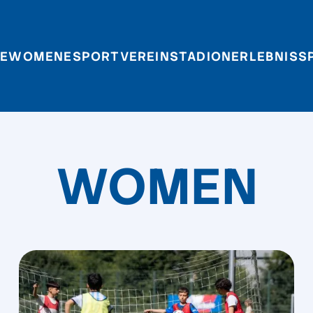
E
WOMEN
ESPORT
VEREIN
STADIONERLEBNIS
S
WOMEN