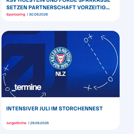
SETZEN PARTNERSCHAFT VORZEITIG
FORT
Sponsoring
30.06.2026
INTENSIVER JULI IM STORCHENNEST
Jungstörche
29.06.2026