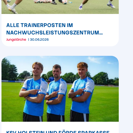
ALLE TRAINERPOSTEN IM
NACHWUCHSLEISTUNGSZENTRUM
FINAL BESETZT
Jungstörche
30.06.2026
KSV HOLSTEIN UND FÖRDE SPARKASSE