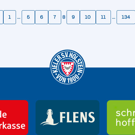
1
…
5
6
7
8
9
10
11
…
134