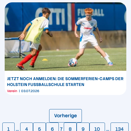
JETZT NOCH ANMELDEN: DIE SOMMERFERIEN-CAMPS DER
HOLSTEIN FUSSBALLSCHULE STARTEN
Verein
03.07.2026
Vorherige
1
…
4
5
6
7
8
9
10
…
134