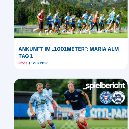
ANKUNFT IM „1001METER“: MARIA ALM
TAG 1
Profis
12.07.2026