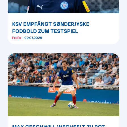
KSV EMPFÄNGT SØNDERJYSKE
FODBOLD ZUM TESTSPIEL
Profis
09.07.2026
MAX GESCHWILL WECHSELT ZU ROT-