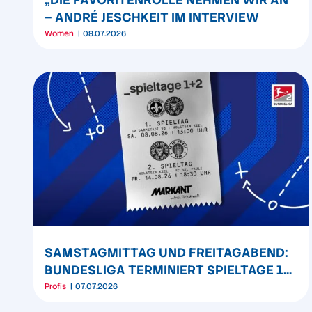
– ANDRÉ JESCHKEIT IM INTERVIEW
Women
08.07.2026
SAMSTAGMITTAG UND FREITAGABEND:
BUNDESLIGA TERMINIERT SPIELTAGE 1
UND 2
Profis
07.07.2026