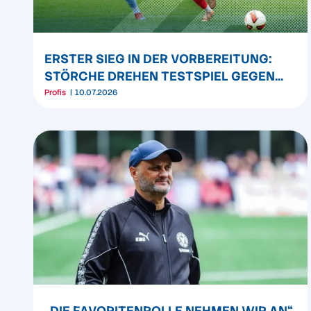
ERSTER SIEG IN DER VORBEREITUNG:
STÖRCHE DREHEN TESTSPIEL GEGEN
SØNDERJYSKE
Profis
10.07.2026
„DIE FAVORITENROLLE NEHMEN WIR AN“