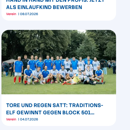
ALS EINLAUFKIND BEWERBEN
Verein
08.07.2026
TORE UND REGEN SATT: TRADITIONS-
ELF GEWINNT GEGEN BLOCK 501
ALLSTARS
Verein
04.07.2026