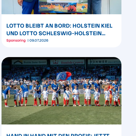
LOTTO BLEIBT AN BORD: HOLSTEIN KIEL
UND LOTTO SCHLESWIG-HOLSTEIN
VERLÄNGERN PARTNERSCHAFT
Sponsoring
09.07.2026
HAND IN HAND MIT DEN PROFIS: JETZT