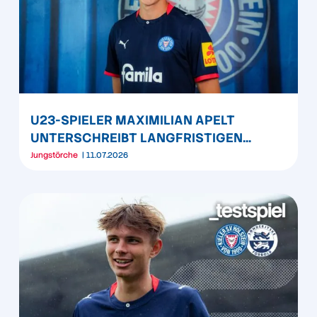
U23-SPIELER MAXIMILIAN APELT
UNTERSCHREIBT LANGFRISTIGEN
VERTRAG BEI DER KSV
Jungstörche
11.07.2026