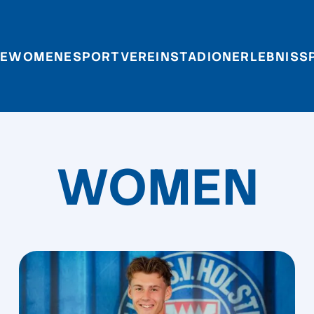
E
WOMEN
ESPORT
VEREIN
STADIONERLEBNIS
S
WOMEN