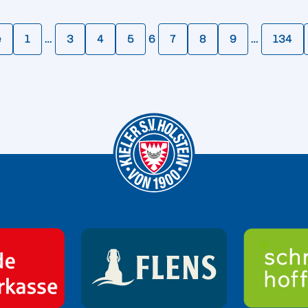
e
1
…
3
4
5
6
7
8
9
…
134