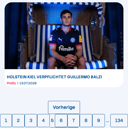
HOLSTEIN KIEL VERPFLICHTET GUILLERMO BALZI
Profis
13.07.2026
Vorherige
1
2
3
4
5
6
7
8
9
…
134