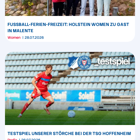
FUSSBALL-FERIEN-FREIZEIT: HOLSTEIN WOMEN ZU GAST I
N MALENTE
Women
28.07.2026
TESTSPIEL UNSERER STÖRCHE BEI DER TSG HOFFENHEIM