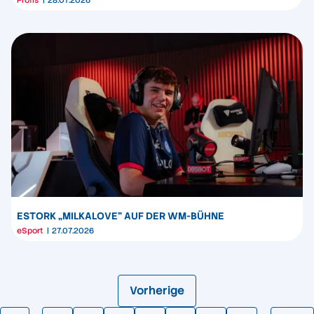
Profis
28.07.2026
ESTORK „MILKALOVE” AUF DER WM-BÜHNE
eSport
27.07.2026
Vorherige