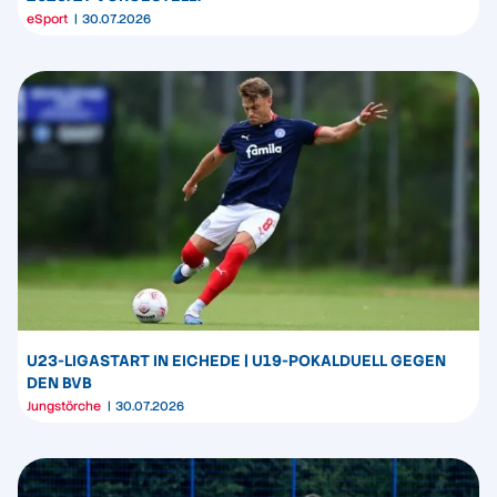
eSport
30.07.2026
U23-LIGASTART IN EICHEDE | U19-POKALDUELL GEGEN
DEN BVB
Jungstörche
30.07.2026