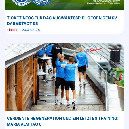
TICKETINFOS FÜR DAS AUSWÄRTSSPIEL GEGEN DEN SV
DARMSTADT 98
Tickets
20.07.2026
VERDIENTE REGENERATION UND EIN LETZTES TRAINING:
MARIA ALM TAG 8