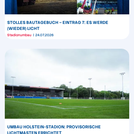
STOLLES BAUTAGEBUCH – EINTRAG 7: ES WERDE
(WIEDER) LICHT
Stadionumbau
24.07.2026
UMBAU HOLSTEIN-STADION: PROVISORISCHE
LICHTMASTEN ERRICHTET