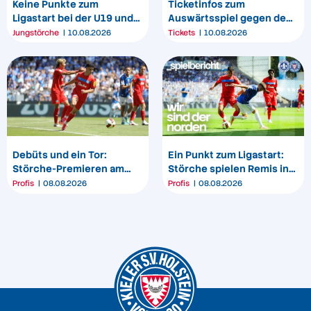
Keine Punkte zum
Ticketinfos zum
Ligastart bei der U19 und
Auswärtsspiel gegen den
U17
1. FC Magdeburg
Jungstörche
10.08.2026
Tickets
10.08.2026
Debüts und ein Tor:
Ein Punkt zum Ligastart:
Störche-Premieren am
Störche spielen Remis in
„Bölle“
Darmstadt
Profis
08.08.2026
Profis
08.08.2026