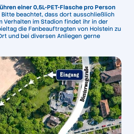
führen einer 0,5L-PET-Flasche pro Person
 Bitte beachtet, dass dort ausschließlich
Verhalten im Stadion findet ihr in der
ieltag die Fanbeauftragten von Holstein zu
Ort und bei diversen Anliegen gerne