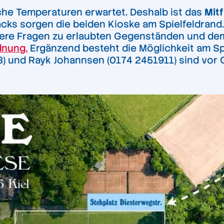
he Temperaturen erwartet. Deshalb ist das
Mit
cks sorgen die beiden Kioske am Spielfeldrand.
tere Fragen zu erlaubten Gegenständen und dem 
dnung.
Ergänzend besteht die Möglichkeit am Sp
8) und Rayk Johannsen (0174 2451911) sind vor 