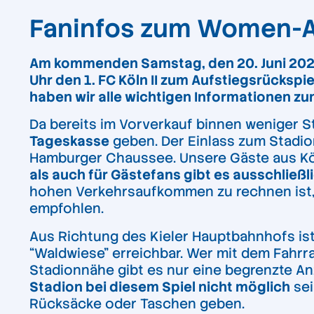
Faninfos zum Women-A
Am kommenden Samstag, den 20. Juni 20
Uhr den 1. FC Köln II zum Aufstiegsrückspi
haben wir alle wichtigen Informationen z
Da bereits im Vorverkauf binnen weniger S
Tageskasse
geben. Der Einlass zum Stadio
Hamburger Chaussee. Unsere Gäste aus Köln
als auch für Gästefans gibt es ausschließ
hohen Verkehrsaufkommen zu rechnen ist, w
empfohlen.
Aus Richtung des Kieler Hauptbahnhofs ist
“Waldwiese” erreichbar. Wer mit dem Fahrra
Stadionnähe gibt es nur eine begrenzte An
Stadion bei diesem Spiel nicht möglich
sei
Rücksäcke oder Taschen geben.