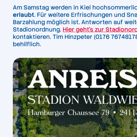
Am Samstag werden in Kiel hochsommerlic
erlaubt
. Für weitere Erfrischungen und Sna
Barzahlung möglich ist. Antworten auf wei
Stadionordnung.
Hier geht’s zur Stadionor
kontaktieren. Tim Hinzpeter (0176 7674817
behilflich.