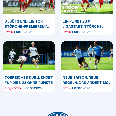
DEBÜTS UND EIN TOR:
EIN PUNKT ZUM
STÖRCHE-PREMIEREN AM
LIGASTART: STÖRCHE
„BÖLLE“
SPIELEN REMIS IN
Profis
08.08.2026
Profis
08.08.2026
DARMSTADT
TORREICHES DUELL ENDET
NEUE SAISON, NEUE
FÜR DIE U23 OHNE PUNKTE
REGELN: DAS ÄNDERT SICH
ZUM START DER 2.
Jungstörche
08.08.2026
Profis
07.08.2026
BUNDESLIGA