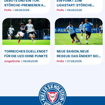
DEBÜTS UND EIN TOR:
EIN PUNKT ZUM
STÖRCHE-PREMIEREN AM
LIGASTART: STÖRCHE
„BÖLLE“
SPIELEN REMIS IN
Profis
08.08.2026
Profis
08.08.2026
DARMSTADT
TORREICHES DUELL ENDET
NEUE SAISON, NEUE
FÜR DIE U23 OHNE PUNKTE
REGELN: DAS ÄNDERT SICH
ZUM START DER 2.
Jungstörche
08.08.2026
Profis
07.08.2026
BUNDESLIGA