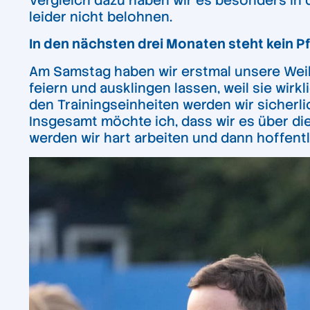
Vergleich dazu haben wir es besonders in 
leider nicht belohnen.
In den nächsten drei Monaten steht kein P
Am Samstag haben wir erstmal unsere Weihn
feiern und ausklingen lassen, weil sie wirkl
den Trainingseinheiten werden wir sicherli
Insgesamt möchte ich, dass wir es über di
werden wir hart arbeiten und dann hoffen