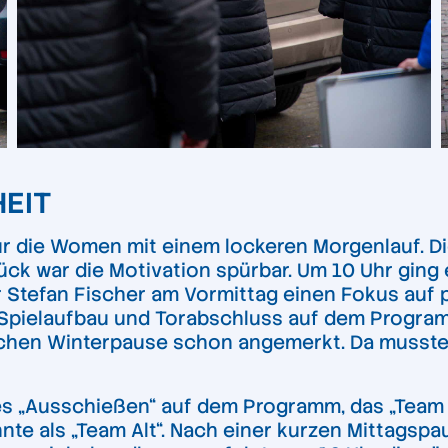
EIT
ür die Women mit einem lockeren Morgenlauf. D
k war die Motivation spürbar. Um 10 Uhr ging 
 Stefan Fischer am Vormittag einen Fokus auf p
pielaufbau und Torabschluss auf dem Programm
chen Winterpause schon angemerkt. Da mussten
es „Ausschießen“ auf dem Programm, das „Team J
e als „Team Alt“. Nach einer kurzen Mittagspau