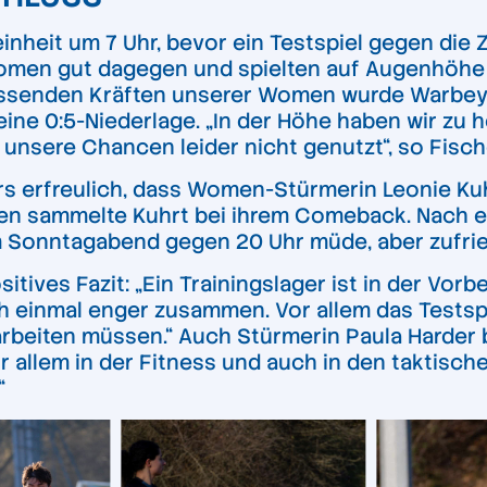
inheit um 7 Uhr, bevor ein Testspiel gegen die
Women gut dagegen und spielten auf Augenhöhe m
lassenden Kräften unserer Women wurde Warbey
ine 0:5-Niederlage. „In der Höhe haben wir zu h
unsere Chancen leider nicht genutzt“, so Fische
 erfreulich, dass Women-Stürmerin Leonie Kuh
uten sammelte Kuhrt bei ihrem Comeback. Nach
 Sonntagabend gegen 20 Uhr müde, aber zufried
ives Fazit: „Ein Trainingslager ist in der Vor
 einmal enger zusammen. Vor allem das Testspie
rbeiten müssen.“ Auch Stürmerin Paula Harder bl
r allem in der Fitness und auch in den taktisch
“