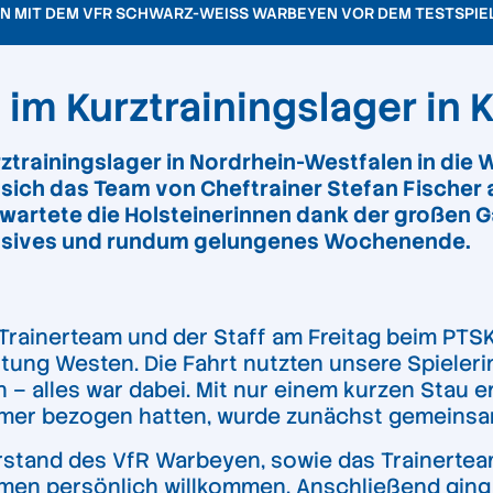
 MIT DEM VFR SCHWARZ-WEISS WARBEYEN VOR DEM TESTSPIE
im Kurztrainingslager in 
ztrainingslager in Nordrhein-Westfale
n in die
e sich das Team von Cheftrainer Stefan Fische
rwartete die Holsteinerinnen dank der großen 
ensives und rundum gelungenes Wochenende.
Trainerteam und der Staff am Freitag beim PTSK
tung Westen. Die Fahrt nutzten unsere Spieleri
 – alles war dabei. Mit nur einem kurzen Stau 
Zimmer bezogen hatten, wurde zunächst gemeins
rstand des VfR Warbeyen, sowie das Trainerteam
Women persönlich willkommen. Anschließend gi