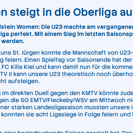
 steigt in die Oberliga a
lstein Women: Die U23 machte am vergangenen
rliga perfekt. Mit einem Sieg im letzten Sai
rt werden.
tuna St. Jürgen konnte die Mannschaft von U2
g feiern. Einen Spieltag vor Saisonende hat de
 FC Kilia Kiel und kann damit nun für die komme
r MTV II kann unsere U23 theoretisch noch überh
ht aufsteigen.
 im direkten Duell gegen den KMTV könnte zude
gegen die SG EMTV/Fleckeby/WSV am Mittwoch ni
 einer starken Landesligasaison mussten unser
t konnten sie acht Ligasiege in Folge feiern und