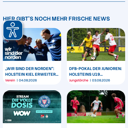
HIER GIBT'S NOCH MEHR FRISCHE NEWS
„WIR SIND DER NORDEN“:
DFB-POKAL DER JUNIOREN:
HOLSTEIN KIEL ERWEITERT
HOLSTEINS U19
SEIN MARKENBILD
TRIUMPHIERT IN
Verein
04.08.2026
Jungstörche
03.08.2026
DORTMUND