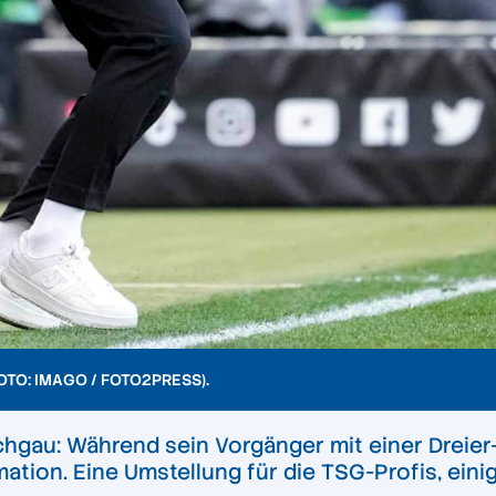
FOTO: IMAGO / FOTO2PRESS).
raichgau: Während sein Vorgänger mit einer Dreie
rmation. Eine Umstellung für die TSG-Profis, ei