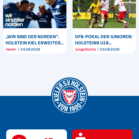
„WIR SIND DER NORDEN“:
DFB-POKAL DER JUNIOREN:
HOLSTEIN KIEL ERWEITERT
HOLSTEINS U19
SEIN MARKENBILD
TRIUMPHIERT IN
Verein
04.08.2026
Jungstörche
03.08.2026
DORTMUND