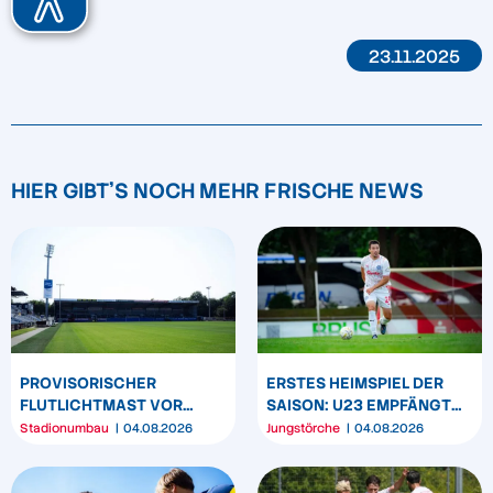
23.11.2025
HIER GIBT'S NOCH MEHR FRISCHE NEWS
PROVISORISCHER
ERSTES HEIMSPIEL DER
FLUTLICHTMAST VOR
SAISON: U23 EMPFÄNGT
WESTTRIBÜNE WIRD
HEIDER SV
Stadionumbau
04.08.2026
Jungstörche
04.08.2026
UMPOSITIONIERT