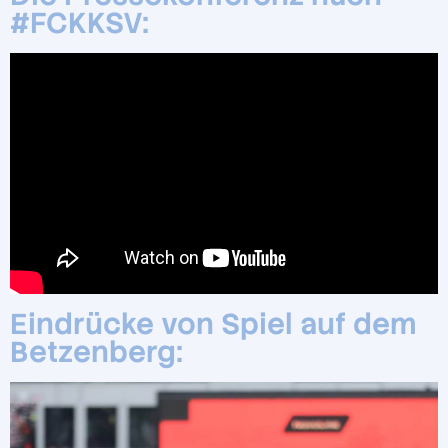
#FCKKSV:
Eindrücke von Spiel auf dem
Betzenberg: