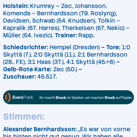
Holstein:
Krumrey – Zec, Johansson,
Komenda – Bernhardsson (79. Roslyng),
Davidsen, Schwab (54. Knudsen), Tolkin –
Kapralik (67. Harres), Therkelsen (67. Nekic) –
Müller (54. Ivezic).
Trainer:
Rapp
.
Schiedsrichter:
Hempel (Dresden)
– Tore:
1:0
Skyttä (7.), 2:0 Skyttä (11.), 2:1 Bernhardsson
(28., FE), 3:1 Haas (37.), 4:1 Skyttä (45.+6)
–
Gelb-Rote Karte:
Zec (50.)
–
Zuschauer:
45.517.
Stimmen:
Alexander Bernhardsson:
„Es war von vorne
bis hinten nicht gut genug. Wir haben alle