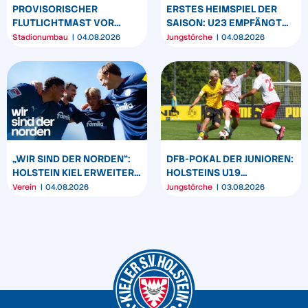
PROVISORISCHER
ERSTES HEIMSPIEL DER
FLUTLICHTMAST VOR
SAISON: U23 EMPFÄNGT
WESTTRIBÜNE WIRD
HEIDER SV
Stadionumbau
04.08.2026
Jungstörche
04.08.2026
UMPOSITIONIERT
„WIR SIND DER NORDEN“:
DFB-POKAL DER JUNIOREN:
HOLSTEIN KIEL ERWEITERT
HOLSTEINS U19
SEIN MARKENBILD
TRIUMPHIERT IN
Verein
04.08.2026
Jungstörche
03.08.2026
DORTMUND