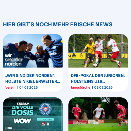
HIER GIBT'S NOCH MEHR FRISCHE NEWS
„WIR SIND DER NORDEN“:
DFB-POKAL DER JUNIOREN:
HOLSTEIN KIEL ERWEITERT
HOLSTEINS U19
SEIN MARKENBILD
TRIUMPHIERT IN
Verein
04.08.2026
Jungstörche
03.08.2026
DORTMUND