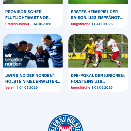
PROVISORISCHER
ERSTES HEIMSPIEL DER
FLUTLICHTMAST VOR
SAISON: U23 EMPFÄNGT
WESTTRIBÜNE WIRD
HEIDER SV
Stadionumbau
04.08.2026
Jungstörche
04.08.2026
UMPOSITIONIERT
„WIR SIND DER NORDEN“:
DFB-POKAL DER JUNIOREN:
HOLSTEIN KIEL ERWEITERT
HOLSTEINS U19
SEIN MARKENBILD
TRIUMPHIERT IN
Verein
04.08.2026
Jungstörche
03.08.2026
DORTMUND