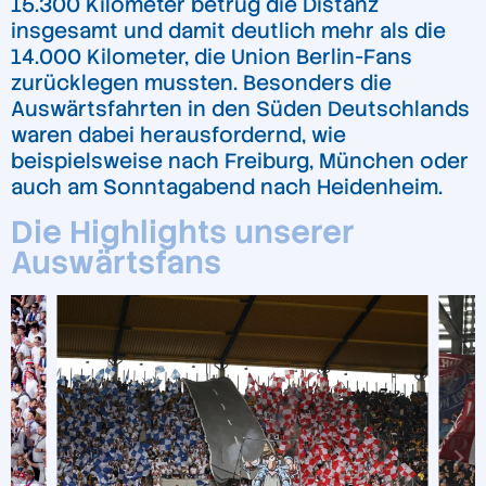
15.300 Kilometer betrug die Distanz
insgesamt und damit deutlich mehr als die
14.000 Kilometer, die Union Berlin-Fans
zurücklegen mussten. Besonders die
Auswärtsfahrten in den Süden Deutschlands
waren dabei herausfordernd, wie
beispielsweise nach Freiburg, München oder
auch am Sonntagabend nach Heidenheim.
Die Highlights unserer
Auswärtsfans