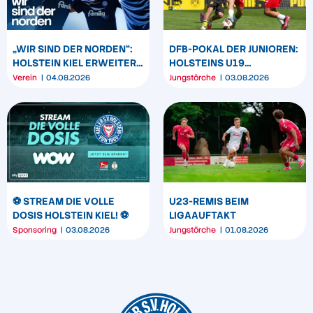
„WIR SIND DER NORDEN“:
DFB-POKAL DER JUNIOREN:
HOLSTEIN KIEL ERWEITERT
HOLSTEINS U19
SEIN MARKENBILD
TRIUMPHIERT IN
Verein
04.08.2026
Jungstörche
03.08.2026
DORTMUND
⚽️ STREAM DIE VOLLE
U23-REMIS BEIM
DOSIS HOLSTEIN KIEL! ⚽️
LIGAAUFTAKT
Sponsoring
03.08.2026
Jungstörche
01.08.2026