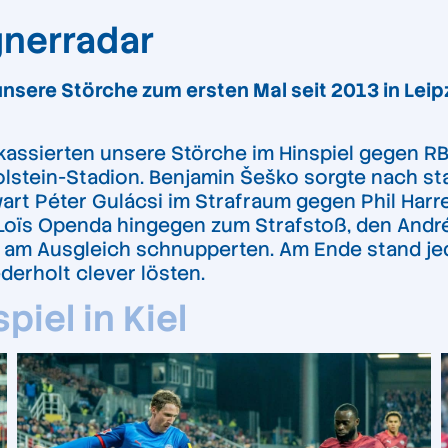
gnerradar
 unsere Störche zum ersten Mal seit 2013 in Lei
assierten unsere Störche im Hinspiel gegen RB L
olstein-Stadion. Benjamin Šeško sorgte nach st
art Péter Gulácsi im Strafraum gegen Phil Harre
oïs Openda hingegen zum Strafstoß, den André S
e am Ausgleich schnupperten. Am Ende stand jed
derholt clever lösten.
iel in Kiel