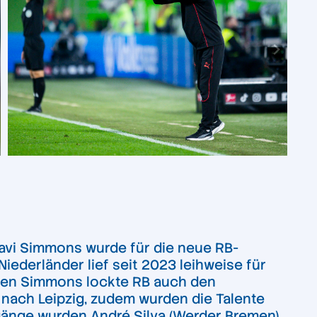
Xavi Simmons wurde für die neue RB-
iederländer lief seit 2023 leihweise für
ben Simmons lockte RB auch den
 nach Leipzig, zudem wurden die Talente
bgänge wurden André Silva (Werder Bremen),