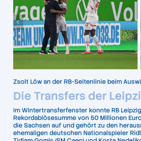
Zsolt Löw an der RB-Seitenlinie beim Ausw
Die Transfers der Leipz
Im Wintertransferfenster konnte RB Leipzi
Rekordablösesumme von 50 Millionen Euro fe
die Sachsen auf und gehört zu den herau
ehemaligen deutschen Nationalspieler Ridl
Tidiam Gomis (SM Caen) und Kosta Nedeljkov