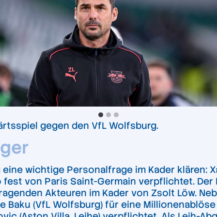
ärtsspiel gegen den VfL Wolfsburg.
iger
g eine wichtige Personalfrage im Kader klären: 
st von Paris Saint-Germain verpflichtet. Der N
sragenden Akteuren im Kader von Zsolt Löw. Ne
e Baku (VfL Wolfsburg) für eine Millionenablöse
ic (Aston Villa, Leihe) verpflichtet. Als Leih-A