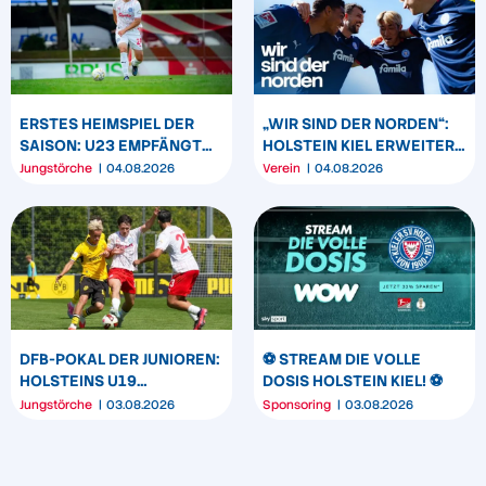
ERSTES HEIMSPIEL DER
„WIR SIND DER NORDEN“:
SAISON: U23 EMPFÄNGT
HOLSTEIN KIEL ERWEITERT
HEIDER SV
SEIN MARKENBILD
Jungstörche
04.08.2026
Verein
04.08.2026
DFB-POKAL DER JUNIOREN:
⚽️ STREAM DIE VOLLE
HOLSTEINS U19
DOSIS HOLSTEIN KIEL! ⚽️
TRIUMPHIERT IN
Jungstörche
03.08.2026
Sponsoring
03.08.2026
DORTMUND