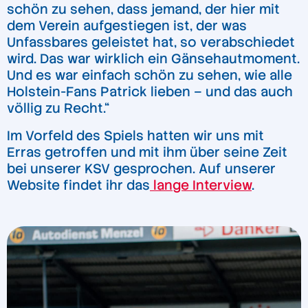
schön zu sehen, dass jemand, der hier mit
dem Verein aufgestiegen ist, der was
Unfassbares geleistet hat, so verabschiedet
wird. Das war wirklich ein Gänsehautmoment.
Und es war einfach schön zu sehen, wie alle
Holstein-Fans Patrick lieben – und das auch
völlig zu Recht.“
Im Vorfeld des Spiels hatten wir uns mit
Erras getroffen und mit ihm über seine Zeit
bei unserer KSV gesprochen. Auf unserer
Website findet ihr das
lange Interview
.