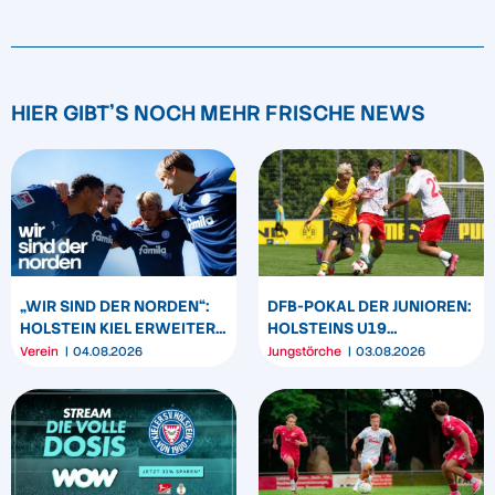
HIER GIBT'S NOCH MEHR FRISCHE NEWS
„WIR SIND DER NORDEN“:
DFB-POKAL DER JUNIOREN:
HOLSTEIN KIEL ERWEITERT
HOLSTEINS U19
SEIN MARKENBILD
TRIUMPHIERT IN
Verein
04.08.2026
Jungstörche
03.08.2026
DORTMUND