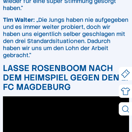
wieder für eine super Stimmung gesorgt
haben.“
Tim Walter:
„Die Jungs haben nie aufgegeben
und es immer weiter probiert, doch wir
haben uns eigentlich selber geschlagen mit
den drei Standardsituationen. Dadurch
haben wir uns um den Lohn der Arbeit
gebracht.“
LASSE ROSENBOOM NACH
DEM HEIMSPIEL GEGEN DEN 1.
FC MAGDEBURG