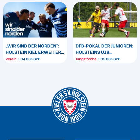
„WIR SIND DER NORDEN“:
DFB-POKAL DER JUNIOREN:
HOLSTEIN KIEL ERWEITERT
HOLSTEINS U19
SEIN MARKENBILD
TRIUMPHIERT IN
Verein
04.08.2026
Jungstörche
03.08.2026
DORTMUND