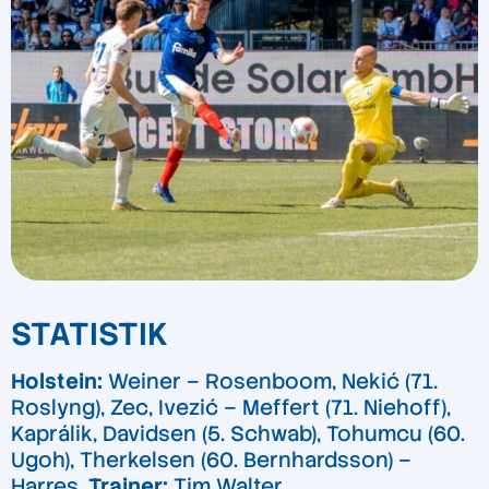
STATISTIK
Holstein:
Weiner – Rosenboom, Nekić (71.
Roslyng), Zec, Ivezić – Meffert (71. Niehoff),
Kaprálik, Davidsen (5. Schwab), Tohumcu (60.
Ugoh), Therkelsen (60. Bernhardsson) –
Harres.
Trainer:
Tim Walter.