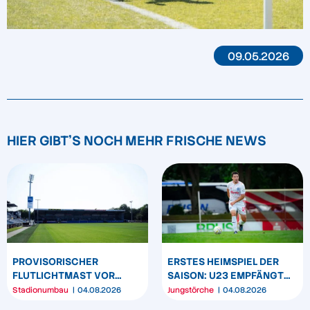
09.05.2026
HIER GIBT'S NOCH MEHR FRISCHE NEWS
PROVISORISCHER
ERSTES HEIMSPIEL DER
FLUTLICHTMAST VOR
SAISON: U23 EMPFÄNGT
WESTTRIBÜNE WIRD
HEIDER SV
Stadionumbau
04.08.2026
Jungstörche
04.08.2026
UMPOSITIONIERT