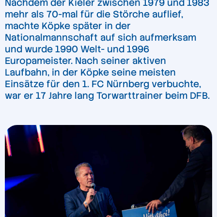
Nachdem der Kieler zwischen 1979 und 1983
mehr als 70-mal für die Störche auflief,
machte Köpke später in der
Nationalmannschaft auf sich aufmerksam
und wurde 1990 Welt- und 1996
Europameister. Nach seiner aktiven
Laufbahn, in der Köpke seine meisten
Einsätze für den 1. FC Nürnberg verbuchte,
war er 17 Jahre lang Torwarttrainer beim DFB.