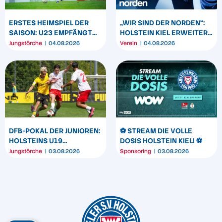
ERSTES HEIMSPIEL DER
„WIR SIND DER NORDEN“:
SAISON: U23 EMPFÄNGT
HOLSTEIN KIEL ERWEITERT
HEIDER SV
SEIN MARKENBILD
Jungstörche
04.08.2026
Verein
04.08.2026
DFB-POKAL DER JUNIOREN:
⚽️ STREAM DIE VOLLE
HOLSTEINS U19
DOSIS HOLSTEIN KIEL! ⚽️
TRIUMPHIERT IN
Jungstörche
03.08.2026
Sponsoring
03.08.2026
DORTMUND