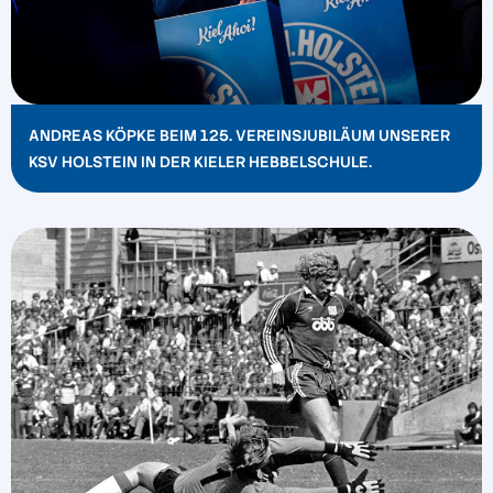
ANDREAS KÖPKE BEIM 125. VEREINSJUBILÄUM UNSERER
KSV HOLSTEIN IN DER KIELER HEBBELSCHULE.