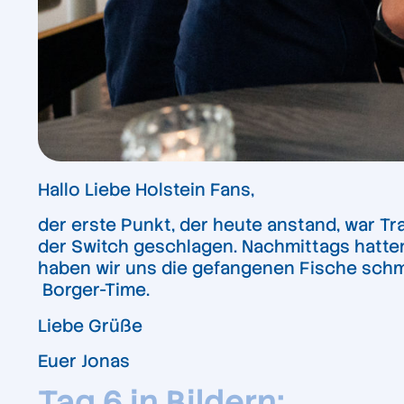
Hallo Liebe Holstein Fans,
der erste Punkt, der heute anstand, war T
der Switch geschlagen. Nachmittags hatten
haben wir uns die gefangenen Fische schm
Borger-Time.
Liebe Grüße
Euer Jonas
Tag 6 in Bildern: