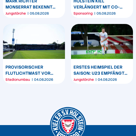
MARK RICHTER
HOLSTEIN KIEL
MONSERRAT BEKENNT
VERLÄNGERT MIT CO-
SICH LANGFRISTIG ZUR
SPONSOR SPREHE
Jungstörche
05.08.2026
Sponsoring
05.08.2026
KSV HOLSTEIN
FEINKOST
PROVISORISCHER
ERSTES HEIMSPIEL DER
FLUTLICHTMAST VOR
SAISON: U23 EMPFÄNGT
WESTTRIBÜNE WIRD
HEIDER SV
Stadionumbau
04.08.2026
Jungstörche
04.08.2026
UMPOSITIONIERT