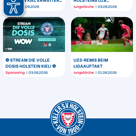
HOLSTEIN KIEL ERWEITERT
HOLSTEINS U19
SEIN MARKENBILD
TRIUMPHIERT IN
Verein
04.08.2026
Jungstörche
03.08.2026
DORTMUND
⚽️ STREAM DIE VOLLE
U23-REMIS BEIM
DOSIS HOLSTEIN KIEL! ⚽️
LIGAAUFTAKT
Sponsoring
03.08.2026
Jungstörche
01.08.2026