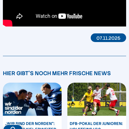
07.11.2025
HIER GIBT'S NOCH MEHR FRISCHE NEWS
„WIR SIND DER NORDEN“:
DFB-POKAL DER JUNIOREN: