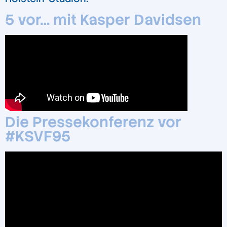
5 vor… mit Kasper Davidsen
Die Pressekonferenz vor
#KSVF95