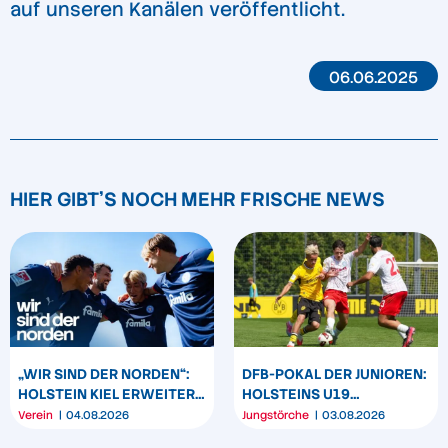
auf unseren Kanälen veröffentlicht.
06.06.2025
HIER GIBT'S NOCH MEHR FRISCHE NEWS
„WIR SIND DER NORDEN“:
DFB-POKAL DER JUNIOREN:
HOLSTEIN KIEL ERWEITERT
HOLSTEINS U19
SEIN MARKENBILD
TRIUMPHIERT IN
Verein
04.08.2026
Jungstörche
03.08.2026
DORTMUND