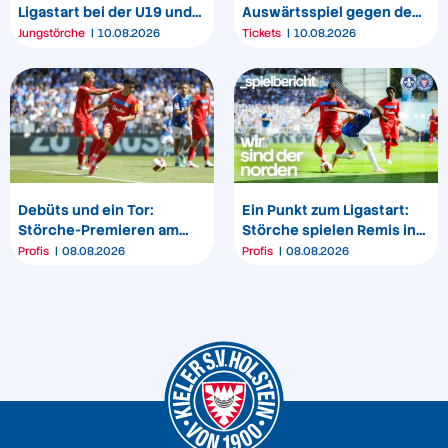
Ligastart bei der U19 und
Auswärtsspiel gegen den
U17
1. FC Magdeburg
Jungstörche
10.08.2026
Tickets
10.08.2026
Debüts und ein Tor:
Ein Punkt zum Ligastart:
Störche-Premieren am
Störche spielen Remis in
„Bölle“
Darmstadt
Profis
08.08.2026
Profis
08.08.2026