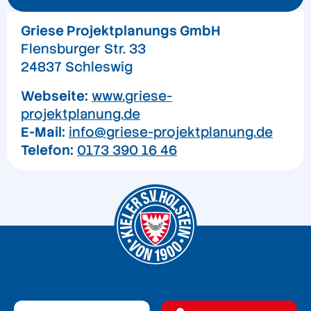
Griese Projektplanungs GmbH
Flensburger Str. 33
24837 Schleswig
Webseite:
www.griese-
projektplanung.de
E-Mail:
info@griese-projektplanung.de
Telefon:
0173 390 16 46