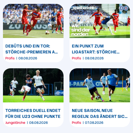
DEBÜTS UND EIN TOR:
EIN PUNKT ZUM
STÖRCHE-PREMIEREN AM
LIGASTART: STÖRCHE
„BÖLLE“
SPIELEN REMIS IN
Profis
08.08.2026
Profis
08.08.2026
DARMSTADT
TORREICHES DUELL ENDET
NEUE SAISON, NEUE
FÜR DIE U23 OHNE PUNKTE
REGELN: DAS ÄNDERT SICH
ZUM START DER 2.
Jungstörche
08.08.2026
Profis
07.08.2026
BUNDESLIGA