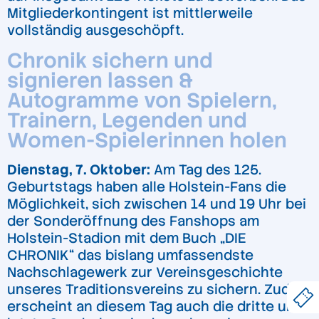
Mitgliederkontingent ist mittlerweile
vollständig ausgeschöpft.
Chronik sichern und
signieren lassen &
Autogramme von Spielern,
Trainern, Legenden und
Women-Spielerinnen holen
Dienstag, 7. Oktober:
Am Tag des 125.
Geburtstags haben alle Holstein-Fans die
Möglichkeit, sich zwischen 14 und 19 Uhr bei
der Sonderöffnung des Fanshops am
Holstein-Stadion mit dem Buch „DIE
CHRONIK“ das bislang umfassendste
Nachschlagewerk zur Vereinsgeschichte
unseres Traditionsvereins zu sichern. Zudem
erscheint an diesem Tag auch die dritte und