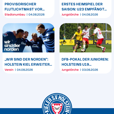
PROVISORISCHER
ERSTES HEIMSPIEL DER
FLUTLICHTMAST VOR
SAISON: U23 EMPFÄNGT
WESTTRIBÜNE WIRD
HEIDER SV
Stadionumbau
04.08.2026
Jungstörche
04.08.2026
UMPOSITIONIERT
„WIR SIND DER NORDEN“:
DFB-POKAL DER JUNIOREN:
HOLSTEIN KIEL ERWEITERT
HOLSTEINS U19
SEIN MARKENBILD
TRIUMPHIERT IN
Verein
04.08.2026
Jungstörche
03.08.2026
DORTMUND