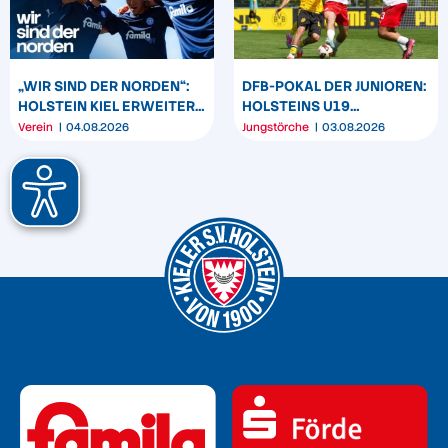
„WIR SIND DER NORDEN“:
DFB-POKAL DER JUNIOREN:
HOLSTEIN KIEL ERWEITERT
HOLSTEINS U19
SEIN MARKENBILD
TRIUMPHIERT IN
Verein
04.08.2026
Jungstörche
03.08.2026
DORTMUND