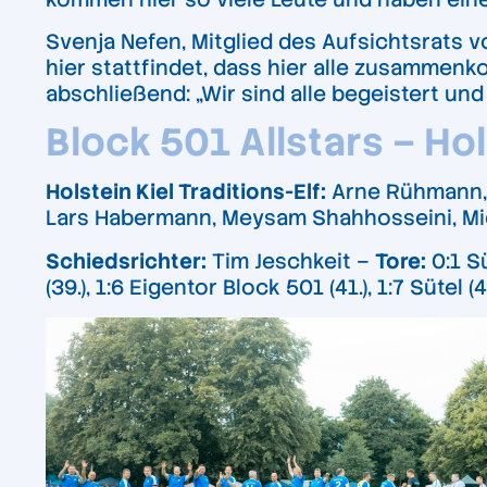
Svenja Nefen, Mitglied des Aufsichtsrats vo
hier stattfindet, dass hier alle zusammen
abschließend: „Wir sind alle begeistert und
Block 501 Allstars – Hols
Holstein Kiel Traditions-Elf:
Arne Rühmann, C
Lars Habermann, Meysam Shahhosseini, Mic
Schiedsrichter:
Tim Jeschkeit –
Tore:
0:1 Sü
(39.), 1:6 Eigentor Block 501 (41.), 1:7 Sütel (4