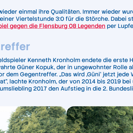
 wieder einmal ihre Qualitäten. Immer wieder w
iner Viertelstunde 3:0 für die Störche. Dabei s
piel gegen die Flensburg 08 Legenden
per Lupfe
reffer
ldspieler Kenneth Kronholm endete die erste Hä
hrte Güner Kopuk, der in ungewohnter Rolle al
vor dem Gegentreffer. „Das wird ‚Güni‘ jetzt j
“, lachte Kronholm, der von 2014 bis 2019 bei 
msliebling 2017 den Aufstieg in die 2. Bundesli