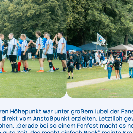
Deren Höhepunkt war unter großem Jubel der Fan
direkt vom Anstoßpunkt erzielten. Letztlich gew
hen. „Gerade bei so einem Fanfest macht es na
 gute Zeit, das macht einfach Bock“, meinte Kr