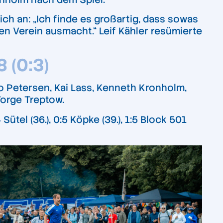
ich an: „Ich finde es großartig, dass sowas
n Verein ausmacht.“ Leif Kähler resümierte
8 (0:3)
o Petersen, Kai Lass, Kenneth Kronholm,
Torge Treptow.
4 Sütel (36.), 0:5 Köpke (39.), 1:5 Block 501