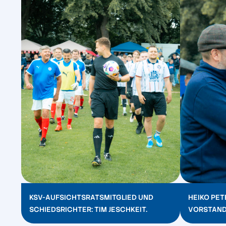
HEIKO PETE
KSV-AUFSICHTSRATSMITGLIED UND
VORSTAND 
SCHIEDSRICHTER: TIM JESCHKEIT.