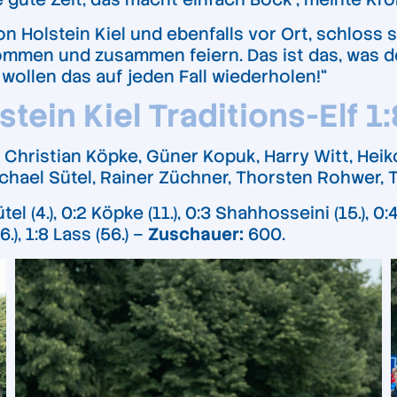
n Holstein Kiel und ebenfalls vor Ort, schloss s
kommen und zusammen feiern. Das ist das, was de
 wollen das auf jeden Fall wiederholen!“
tein Kiel Traditions-Elf 1:
hristian Köpke, Güner Kopuk, Harry Witt, Heik
hael Sütel, Rainer Züchner, Thorsten Rohwer, 
tel (4.), 0:2 Köpke (11.), 0:3 Shahhosseini (15.), 0:
6.), 1:8 Lass (56.) –
Zuschauer:
600.