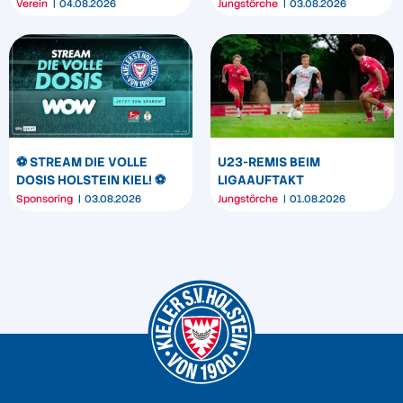
SEIN MARKENBILD
TRIUMPHIERT IN
Verein
04.08.2026
Jungstörche
03.08.2026
DORTMUND
⚽️ STREAM DIE VOLLE
U23-REMIS BEIM
DOSIS HOLSTEIN KIEL! ⚽️
LIGAAUFTAKT
Sponsoring
03.08.2026
Jungstörche
01.08.2026