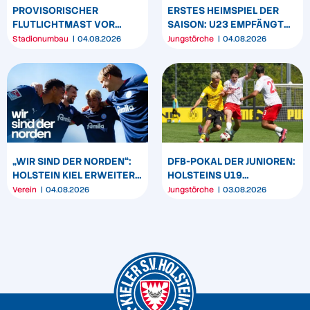
PROVISORISCHER
ERSTES HEIMSPIEL DER
FLUTLICHTMAST VOR
SAISON: U23 EMPFÄNGT
WESTTRIBÜNE WIRD
HEIDER SV
Stadionumbau
04.08.2026
Jungstörche
04.08.2026
UMPOSITIONIERT
„WIR SIND DER NORDEN“:
DFB-POKAL DER JUNIOREN:
HOLSTEIN KIEL ERWEITERT
HOLSTEINS U19
SEIN MARKENBILD
TRIUMPHIERT IN
Verein
04.08.2026
Jungstörche
03.08.2026
DORTMUND