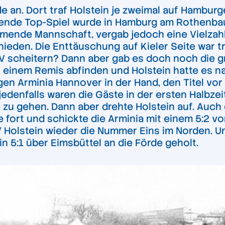
de an. Dort traf Holstein je zweimal auf Hambur
idende Top-Spiel wurde in Hamburg am Rothenb
mmende Mannschaft, vergab jedoch eine Vielzah
hieden. Die Enttäuschung auf Kieler Seite war tr
SV scheitern? Dann aber gab es doch noch die 
it einem Remis abfinden und Holstein hatte es 
n Arminia Hannover in der Hand, den Titel vor h
edenfalls waren die Gäste in der ersten Halbze
se zu gehen. Dann aber drehte Holstein auf. Auc
ie fort und schickte die Arminia mit einem 5:2 v
SV Holstein wieder die Nummer Eins im Norden. 
 5:1 über Eimsbüttel an die Förde geholt.