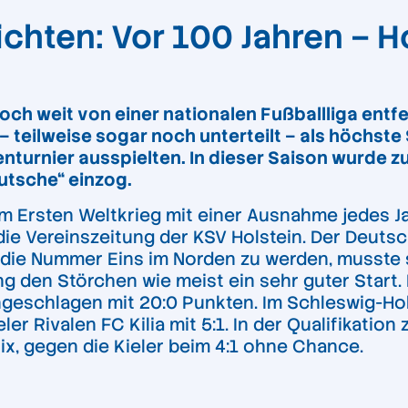
hten: Vor 100 Jahren – Ho
och weit von einer nationalen Fußballliga entfe
teilweise sogar noch unterteilt – als höchste 
turnier ausspielten. In dieser Saison wurde z
utsche“ ein
zog
.
m Ersten Weltkrieg mit einer Ausnahme jedes Jah
die Vereinszeitung der KSV Holstein. Der Deuts
die Nummer Eins im Norden zu werden, musste s
 den Störchen wie meist ein sehr guter Start. D
geschlagen mit 20:0 Punkten. Im Schleswig-Hols
eler Rivalen FC Kilia mit 5:1. In der Qualifikati
x, gegen die Kieler beim 4:1 ohne Chance.