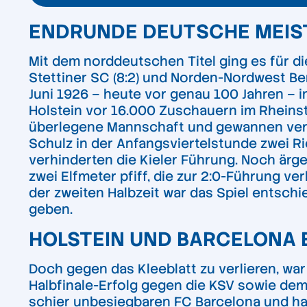
ENDRUNDE DEUTSCHE MEIS
Mit dem norddeutschen Titel ging es für d
Stettiner SC (8:2) und Norden-Nordwest Berl
Juni 1926 – heute vor genau 100 Jahren – 
Holstein vor 16.000 Zuschauern im Rheinst
überlegene Mannschaft und gewannen verdi
Schulz in der Anfangsviertelstunde zwei Ri
verhinderten die Kieler Führung. Noch ärger
zwei Elfmeter pfiff, die zur 2:0-Führung ve
der zweiten Halbzeit war das Spiel entschi
geben.
HOLSTEIN UND BARCELONA 
Doch gegen das Kleeblatt zu verlieren, w
Halbfinale-Erfolg gegen die KSV sowie dem
schier unbesiegbaren FC Barcelona und ha