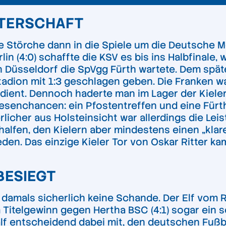
TERSCHAFT
ie Störche dann in die Spiele um die Deutsche 
in (4:0) schaffte die KSV es bis ins Halbfinale
in Düsseldorf die SpVgg Fürth wartete. Dem sp
adion mit 1:3 geschlagen geben. Die Franken w
ent. Dennoch haderte man im Lager der Kieler,
esenchancen: ein Pfostentreffen und eine Fürth
licher aus Holsteinsicht war allerdings die Lei
rhalfen, den Kielern aber mindestens einen „klar
eden. Das einzige Kieler Tor von Oskar Ritter k
BESIEGT
ar damals sicherlich keine Schande. Der Elf vo
 Titelgewinn gegen Hertha BSC (4:1) sogar ein s
lf entscheidend dabei mit, den deutschen Fußb