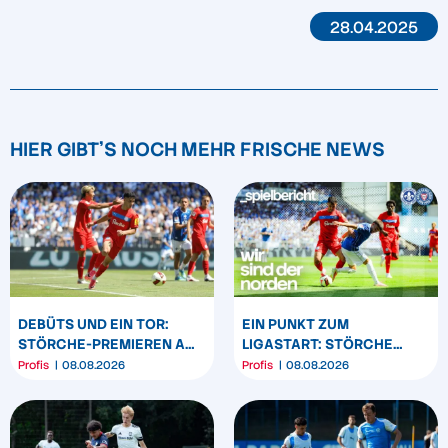
28.04.2025
HIER GIBT'S NOCH MEHR FRISCHE NEWS
DEBÜTS UND EIN TOR:
EIN PUNKT ZUM
STÖRCHE-PREMIEREN AM
LIGASTART: STÖRCHE
„BÖLLE“
SPIELEN REMIS IN
Profis
08.08.2026
Profis
08.08.2026
DARMSTADT