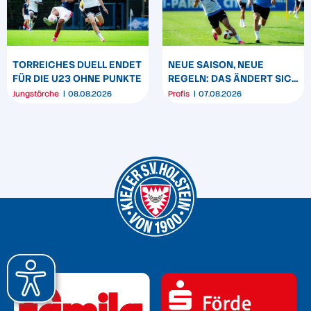
TORREICHES DUELL ENDET
NEUE SAISON, NEUE
FÜR DIE U23 OHNE PUNKTE
REGELN: DAS ÄNDERT SICH
ZUM START DER 2.
Jungstörche
08.08.2026
Profis
07.08.2026
BUNDESLIGA