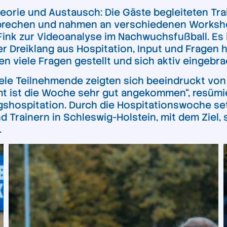
heorie und Austausch: Die Gäste begleiteten Tr
 sprechen und nahmen an verschiedenen Worksho
ink zur Videoanalyse im Nachwuchsfußball. Es is
Dreiklang aus Hospitation, Input und Fragen hat
n viele Fragen gestellt und sich aktiv eingebra
ele Teilnehmende zeigten sich beeindruckt von d
t ist die Woche sehr gut angekommen“, resümie
gshospitation. Durch die Hospitationswoche setz
d Trainern in Schleswig-Holstein, mit dem Ziel,
.