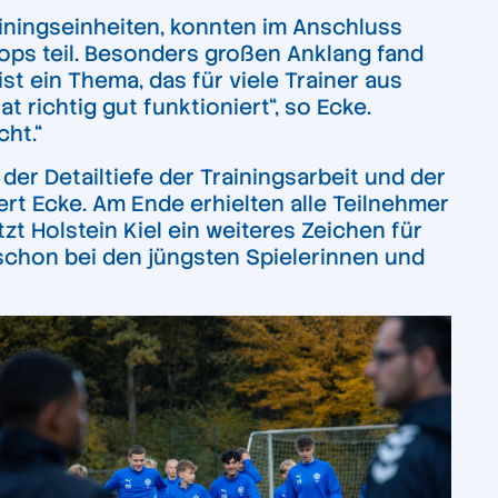
ainingseinheiten, konnten im Anschluss
ps teil. Besonders großen Anklang fand
t ein Thema, das für viele Trainer aus
 richtig gut funktioniert“, so Ecke.
cht.“
er Detailtiefe der Trainingsarbeit und der
rt Ecke. Am Ende erhielten alle Teilnehmer
t Holstein Kiel ein weiteres Zeichen für
 schon bei den jüngsten Spielerinnen und