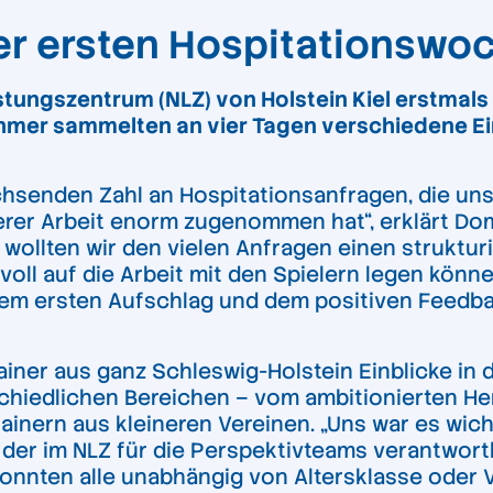
der ersten Hospitationswo
tungszentrum (NLZ) von Holstein Kiel erstmals
nehmer sammelten an vier Tagen verschiedene E
hsenden Zahl an Hospitationsanfragen, die unser
rer Arbeit enorm zugenommen hat“, erklärt Domi
wollten wir den vielen Anfragen einen struktu
voll auf die Arbeit mit den Spielern legen könne
 ersten Aufschlag und dem positiven Feedback 
ainer aus ganz Schleswig-Holstein Einblicke in 
hiedlichen Bereichen – vom ambitionierten Her
ainern aus kleineren Vereinen. „Uns war es wic
der im NLZ für die Perspektivteams verantwortli
nnten alle unabhängig von Altersklasse oder V