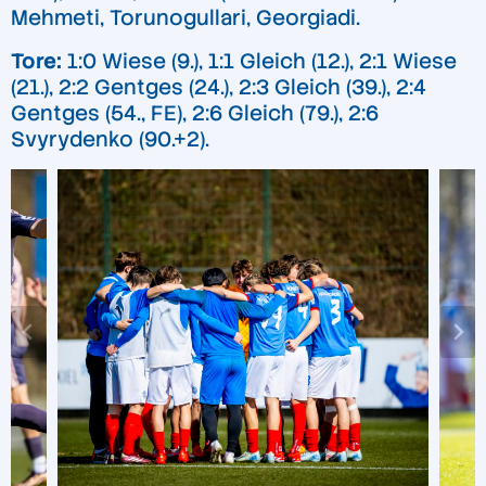
Mehmeti, Torunogullari, Georgiadi.
Tore:
1:0 Wiese (9.), 1:1 Gleich (12.), 2:1 Wiese
(21.), 2:2 Gentges (24.), 2:3 Gleich (39.), 2:4
Gentges (54., FE), 2:6 Gleich (79.), 2:6
Svyrydenko (90.+2).