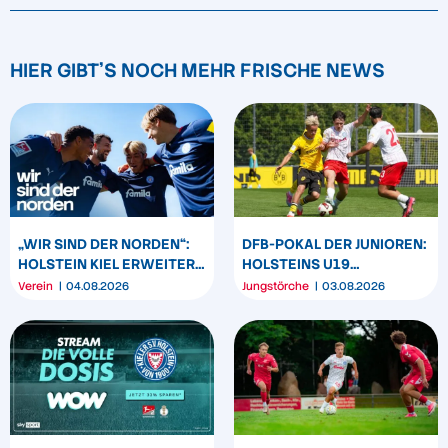
HIER GIBT'S NOCH MEHR FRISCHE NEWS
„WIR SIND DER NORDEN“:
DFB-POKAL DER JUNIOREN:
HOLSTEIN KIEL ERWEITERT
HOLSTEINS U19
SEIN MARKENBILD
TRIUMPHIERT IN
Verein
04.08.2026
Jungstörche
03.08.2026
DORTMUND