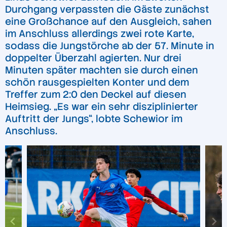
Durchgang verpassten die Gäste zunächst
eine Großchance auf den Ausgleich, sahen
im Anschluss allerdings zwei rote Karte,
sodass die Jungstörche ab der 57. Minute in
doppelter Überzahl agierten. Nur drei
Minuten später machten sie durch einen
schön rausgespielten Konter und dem
Treffer zum 2:0 den Deckel auf diesen
Heimsieg. „Es war ein sehr disziplinierter
Auftritt der Jungs“, lobte Schewior im
Anschluss.