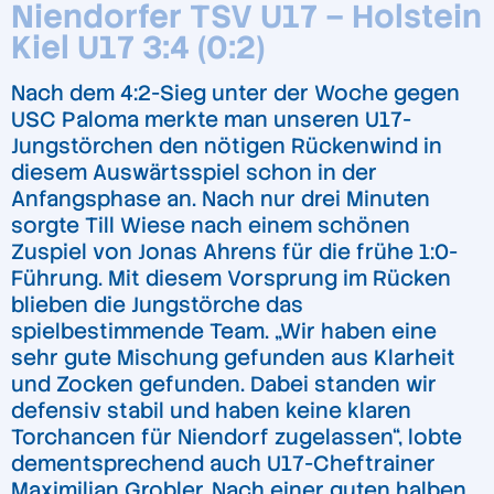
Niendorfer TSV U17 – Holstein
Kiel U17 3:4 (0:2)
Nach dem 4:2-Sieg unter der Woche gegen
USC Paloma merkte man unseren U17-
Jungstörchen den nötigen Rückenwind in
diesem Auswärtsspiel schon in der
Anfangsphase an. Nach nur drei Minuten
sorgte Till Wiese nach einem schönen
Zuspiel von Jonas Ahrens für die frühe 1:0-
Führung. Mit diesem Vorsprung im Rücken
blieben die Jungstörche das
spielbestimmende Team. „Wir haben eine
sehr gute Mischung gefunden aus Klarheit
und Zocken gefunden. Dabei standen wir
defensiv stabil und haben keine klaren
Torchancen für Niendorf zugelassen“, lobte
dementsprechend auch U17-Cheftrainer
Maximilian Grobler. Nach einer guten halben