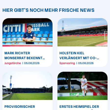
HIER GIBT'S NOCH MEHR FRISCHE NEWS
MARK RICHTER
HOLSTEIN KIEL
MONSERRAT BEKENNT
VERLÄNGERT MIT CO-
SICH LANGFRISTIG ZUR
SPONSOR SPREHE
Jungstörche
05.08.2026
Sponsoring
05.08.2026
KSV HOLSTEIN
FEINKOST
PROVISORISCHER
ERSTES HEIMSPIEL DER