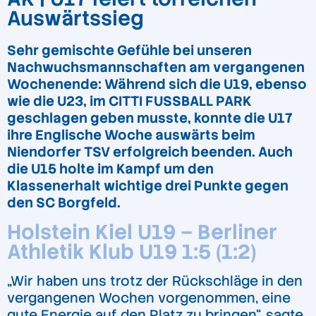
Auswärtssieg
Sehr gemischte Gefühle bei unseren
Nachwuchsmannschaften am vergangenen
Wochenende: Während sich die U19, ebenso
wie die U23, im CITTI FUSSBALL PARK
geschlagen geben musste, konnte die U17
ihre Englische Woche auswärts beim
Niendorfer TSV erfolgreich beenden. Auch
die U15 holte im Kampf um den
Klassenerhalt wichtige drei Punkte gegen
den SC Borgfeld.
Holstein Kiel U19 – Berliner
Athletik Klub U19 1:5 (1:2)
„Wir haben uns trotz der Rückschläge in den
vergangenen Wochen vorgenommen, eine
gute Energie auf den Platz zu bringen“, sagte