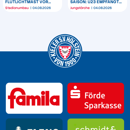
FLUTLICHTMAST VOR
SAISON: U23 EMPFÄNGT
WESTTRIBÜNE WIRD
HEIDER SV
Stadionumbau
04.08.2026
Jungstörche
04.08.2026
UMPOSITIONIERT