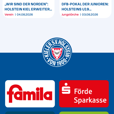
„WIR SIND DER NORDEN“:
DFB-POKAL DER JUNIOREN:
HOLSTEIN KIEL ERWEITERT
HOLSTEINS U19
SEIN MARKENBILD
TRIUMPHIERT IN
Verein
04.08.2026
Jungstörche
03.08.2026
DORTMUND