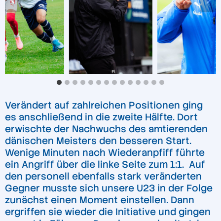
Verändert auf zahlreichen Positionen ging
es anschließend in die zweite Hälfte. Dort
erwischte der Nachwuchs des amtierenden
dänischen Meisters den besseren Start.
Wenige Minuten nach Wiederanpfiff führte
ein Angriff über die linke Seite zum 1:1. Auf
den personell ebenfalls stark veränderten
Gegner musste sich unsere U23 in der Folge
zunächst einen Moment einstellen. Dann
ergriffen sie wieder die Initiative und gingen