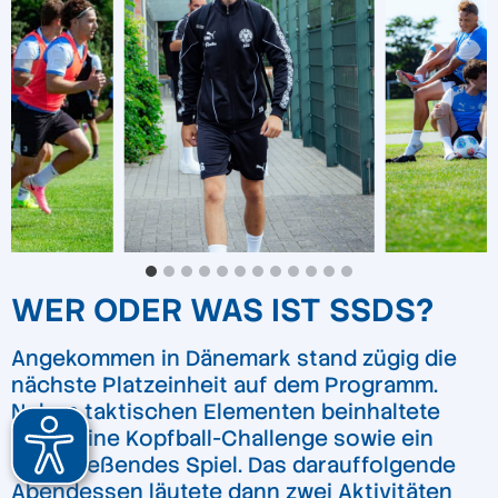
WER ODER WAS IST SSDS?
Angekommen in Dänemark stand zügig die
nächste Platzeinheit auf dem Programm.
Neben taktischen Elementen beinhaltete
diese eine Kopfball-Challenge sowie ein
abschließendes Spiel. Das darauffolgende
Abendessen läutete dann zwei Aktivitäten