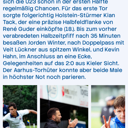
sich die U23 schon in der ersten Hälfte
regelmäßig Chancen. Für das erste Tor
sorgte folgerichtig Holstein-Stürmer Kian
Tack, der eine präzise Halbfeldflanke von
René Guder einköpfte (18.). Bis zum vorher
verabredeten Halbzeitpfiff nach 35 Minuten
besaßen Jorden Winter, nach Doppelpass mit
Veit Lückner aus spitzem Winkel, und Kevin
Hahn, im Anschluss an eine Ecke,
Gelegenheiten auf das 2:0 aus Kieler Sicht.
Der Aarhus-Torhüter konnte aber beide Male
in höchster Not noch parieren.