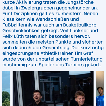
kurze Aktivierung traten die Jungstörche
dabei in Zweiergruppen gegeneinander an.
Fünf Disziplinen galt es zu meistern. Neben
Klassikern wie Wandschießen und
Fußballtennis war auch am Basketballkorb
Geschicklichkeit gefragt. Veit Lückner und
Felix Lüth taten sich besonders hervor,
sammelten die meisten Punkte und sicherten
sich dadurch den Gesamtsieg. Der kurzfristig
eingesprungene Athletiktrainer Tim Graf
wurde von der unparteiischen Turnierleitung
einstimmig zum Spieler des Turniers gekürt.