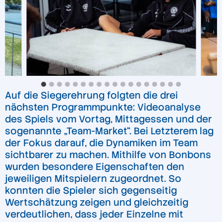
Auf die Siegerehrung folgten die drei
nächsten Programmpunkte: Videoanalyse
des Spiels vom Vortag, Mittagessen und der
sogenannte „Team-Market“. Bei Letzterem lag
der Fokus darauf, die Dynamiken im Team
sichtbarer zu machen. Mithilfe von Bonbons
wurden besondere Eigenschaften den
jeweiligen Mitspielern zugeordnet. So
konnten die Spieler sich gegenseitig
Wertschätzung zeigen und gleichzeitig
verdeutlichen, dass jeder Einzelne mit