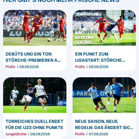
DEBÜTS UND EIN TOR:
EIN PUNKT ZUM
STÖRCHE-PREMIEREN AM
LIGASTART: STÖRCHE
„BÖLLE“
SPIELEN REMIS IN
Profis
08.08.2026
Profis
08.08.2026
DARMSTADT
TORREICHES DUELL ENDET
NEUE SAISON, NEUE
FÜR DIE U23 OHNE PUNKTE
REGELN: DAS ÄNDERT SICH
ZUM START DER 2.
Jungstörche
08.08.2026
Profis
07.08.2026