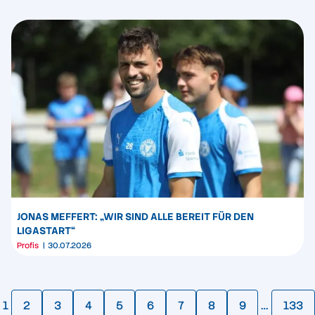
JONAS MEFFERT: „WIR SIND ALLE BEREIT FÜR DEN
LIGASTART“
Profis
30.07.2026
1
2
3
4
5
6
7
8
9
…
133