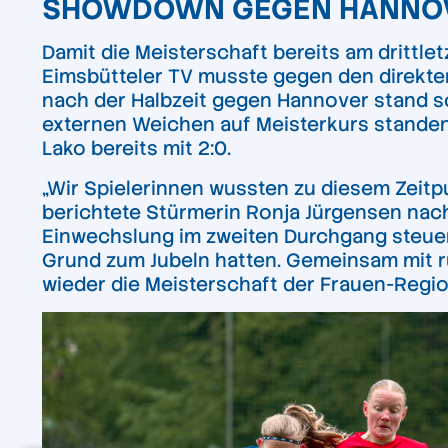
SHOWDOWN GEGEN HANNOV
Damit die Meisterschaft bereits am drittle
Eimsbütteler TV musste gegen den direkten 
nach der Halbzeit gegen Hannover stand schl
externen Weichen auf Meisterkurs standen
Lako bereits mit 2:0.
„Wir Spielerinnen wussten zu diesem Zeitpu
berichtete Stürmerin Ronja Jürgensen nach
Einwechslung im zweiten Durchgang steue
Grund zum Jubeln hatten. Gemeinsam mit r
wieder die Meisterschaft der Frauen-Regio