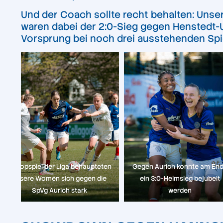
Und der Coach sollte recht behalten: Unse
waren dabei der 2:0-Sieg gegen Henstedt-U
Vorsprung bei noch drei ausstehenden Spi
Im Topspiel der Liga behaupteten
Gegen Aurich konnte am En
unsere Women sich gegen die
ein 3:0-Heimsieg bejubelt
SpVg Aurich stark
werden