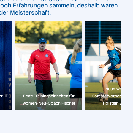
da noch Erfahrungen sammeln, deshalb waren
 der Meisterschaft.
Neun Wochen
(li.)
Erste Trainingseinheiten für
Sommervorbereitung 
Women-Neu-Coach Fischer
Holstein Wome