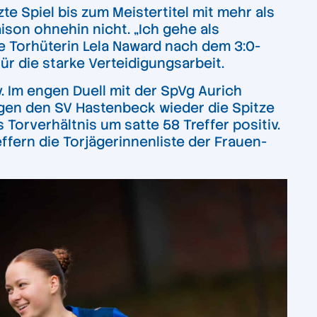
e Spiel bis zum Meistertitel mit mehr als
ison ohnehin nicht. „Ich gehe als
te Torhüterin Lela Naward nach dem 3:0-
ür die starke Verteidigungsarbeit.
 Im engen Duell mit der SpVg Aurich
egen den SV Hastenbeck wieder die Spitze
 Torverhältnis um satte 58 Treffer positiv.
effern die Torjägerinnenliste der Frauen-