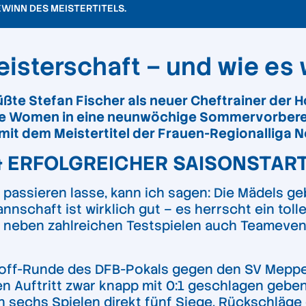
WINN DES MEISTERTITELS.
sterschaft – und wie es 
üßte Stefan Fischer als neuer Cheftrainer der
ere Women in eine neunwöchige Sommervorberei
t dem Meistertitel der Frauen-Regionalliga N
& ERFOLGREICHER SAISONSTAR
ssieren lasse, kann ich sagen: Die Mädels gebe
nnschaft ist wirklich gut – es herrscht ein toll
 neben zahlreichen Testspielen auch Teamevent
y-off-Runde des DFB-Pokals gegen den SV Meppe
 Auftritt zwar knapp mit 0:1 geschlagen geben
ten sechs Spielen direkt fünf Siege. Rückschläg