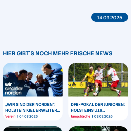
14.09.2025
HIER GIBT'S NOCH MEHR FRISCHE NEWS
„WIR SIND DER NORDEN“:
DFB-POKAL DER JUNIOREN:
HOLSTEIN KIEL ERWEITERT
HOLSTEINS U19
SEIN MARKENBILD
TRIUMPHIERT IN
Verein
04.08.2026
Jungstörche
03.08.2026
DORTMUND